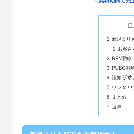
╲無料期間で売
目
新規より
お客さ
RFM戦略
PUBG戦
認知 訴求
ワン to
まとめ
追伸