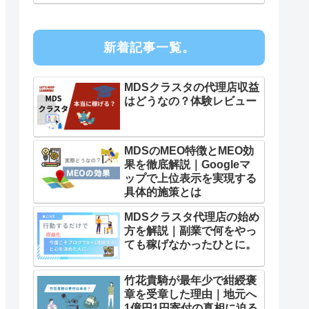
新着記事一覧。
MDSクラスタの代理店収益
はどうなの？体験レビュー
MDSのMEO特徴とMEO効
果を徹底解説｜Googleマ
ップで上位表示を実現する
具体的施策とは
MDSクラスタ代理店の始め
方を解説｜副業で何をやっ
ても稼げなかったひとに。
竹花貴騎が最年少で紺綬褒
章を受章した理由｜地元へ
1億円1円寄付の真相に迫る