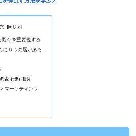
上を伸ばす方法を学ぶ／
次
も既存を重要視する
んに６つの層がある
略
 調査 行動 推奨
 ワン マーケティング