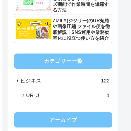
ズ機能で作業時間を短縮す
る方法
ZIZILY(ジジリー)のUR短縮
や画像圧縮 ファイル便を徹
底解説｜SNS運用や業務効
率化に役立つ使い方を紹介
カテゴリー一覧
ビジネス
122
UR-U
1
アーカイブ