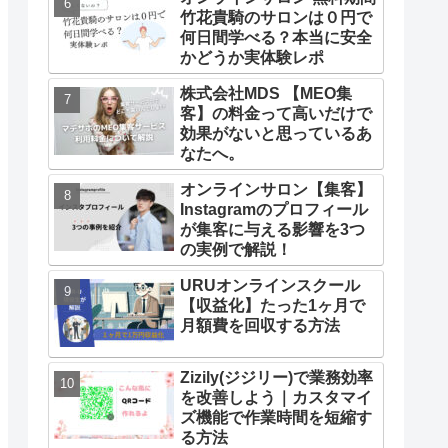
竹花貴騎のサロンは０円で
何日間学べる？本当に安全
かどうか実体験レポ
株式会社MDS 【MEO集
客】の料金って高いだけで
効果がないと思っているあ
なたへ。
オンラインサロン【集客】
Instagramのプロフィール
が集客に与える影響を3つ
の実例で解説！
URUオンラインスクール
【収益化】たった1ヶ月で
月額費を回収する方法
Zizily(ジジリー)で業務効率
を改善しよう｜カスタマイ
ズ機能で作業時間を短縮す
る方法