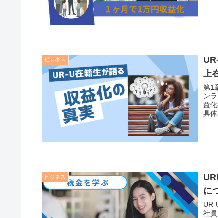
U
ビジネス
上
第1
ンラ
益化
具体
U
ビジネス
に
UR
社員