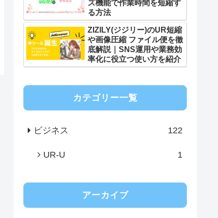
ズ機能で作業時間を短縮す
る方法
ZIZILY(ジジリー)のUR短縮
や画像圧縮 ファイル便を徹
底解説｜SNS運用や業務効
率化に役立つ使い方を紹介
カテゴリー一覧
ビジネス
122
UR-U
1
アーカイブ