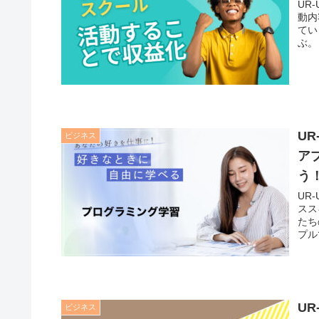
UR
動内
てい
ぶ。 
U
ビジネス
ア
う
UR
スス
たち
プル
U
ビジネス