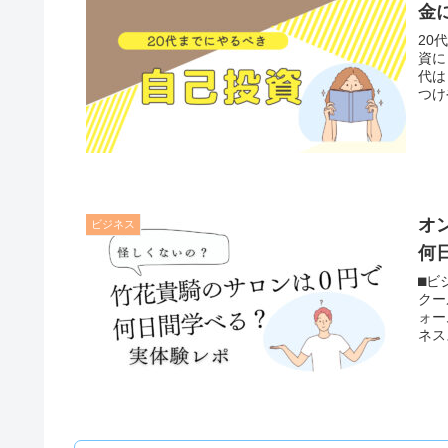
金
20
資に
代は
つけ
オ
ビジネス
何
⬛︎
クー
ォー
ネス