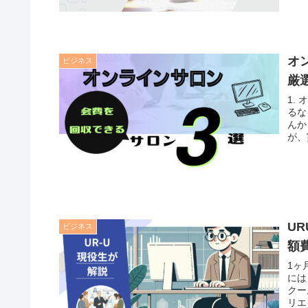
オ
ビジネス
厳
1.
るな
んか
が、
U
ビジネス
額
1ヶ
には
クー
リエ