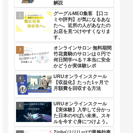
解説
グーグルMEO集客 【口コ
ミや評判】が気になるあな
たへ。近所の人があなたの
お店を見つけやすくなりま
す。
オンラインサロン 無料期間
竹花貴騎のサロンは０円で
何日間学べる？本当に安全
かどうか実体験レポ
URUオンラインスクール
【収益化】たった1ヶ月で
月額費を回収する方法
URUオンラインスクール
【実体験】入学して分かっ
た日本のやばい未来。スキ
ルを今すぐ身につけよう。
Zizily(ジジリー)で業務効率