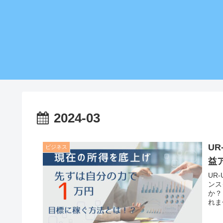
2024-03
U
ビジネス
益
UR
ンス
か？
れま