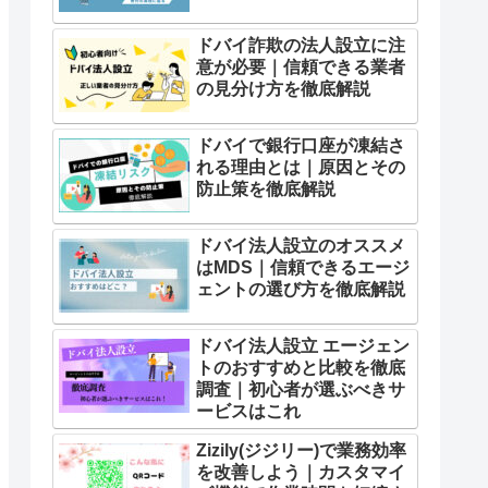
ドバイ詐欺の法人設立に注
意が必要｜信頼できる業者
の見分け方を徹底解説
ドバイで銀行口座が凍結さ
れる理由とは｜原因とその
防止策を徹底解説
ドバイ法人設立のオススメ
はMDS｜信頼できるエージ
ェントの選び方を徹底解説
ドバイ法人設立 エージェン
トのおすすめと比較を徹底
調査｜初心者が選ぶべきサ
ービスはこれ
Zizily(ジジリー)で業務効率
を改善しよう｜カスタマイ