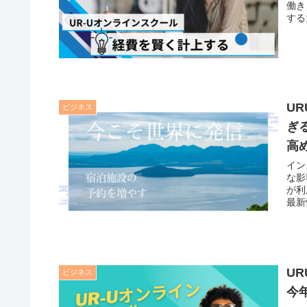
働き
する
U
ビジネス
ぎ
高
イン
な影
が利
最新
U
ビジネス
今