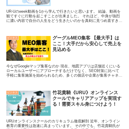
UR-Uのweek動画を1から学んで行きたいと思います。 結論、動画を
観てすぐに行動を起こすことが出来ました。 それほど、中身が強烈
に濃い内容で自分の人生をどう生きたいのかを真剣に見つめ直すきっ
かけになりました。 【自分に投資する...
グーグルMEO集客 【最大手】は
ビジネス
ここ！大手だから安心して売上を
見込める
今なぜGoogleマップ集客なのか 現在、地図アプリは店舗近くにいる
ローカルユーザーにアプローチするだけでなく、SEO対策に比べて
手軽に集客施策を始められるため、多くの個店や企業が集客チャネル
として活用しています。 特にGoogle...
竹花貴騎《URU》オンラインス
ビジネス
クールでキャリアアップを実現す
る！需要スキル身につけよう！
URUオンラインスクールのカリキュラム徹底解剖 近年、オンライン
教育の重要性は急速に高まっています。 その中でも、竹花貴騎氏が