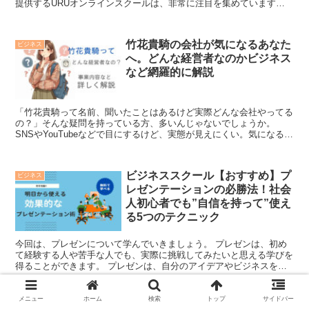
提供するURUオンラインスクールは、非常に注目を集めています。
特に、現在の職場で、ある程度仕事を覚...
竹花貴騎の会社が気になるあなた
ビジネス
へ。どんな経営者なのかビジネス
など網羅的に解説
「竹花貴騎って名前、聞いたことはあるけど実際どんな会社やってる
の？」そんな疑問を持っている方、多いんじゃないでしょうか。
SNSやYouTubeなどで目にするけど、実態が見えにくい。気になるけ
ど情報が散らばっていて、どこから調べていいかわから...
ビジネススクール【おすすめ】プ
ビジネス
レゼンテーションの必勝法！社会
人初心者でも”自信を持って”使え
る5つのテクニック
今回は、プレゼンについて学んでいきましょう。 プレゼンは、初め
て経験する人や苦手な人でも、実際に挑戦してみたいと思える学びを
得ることができます。 プレゼンは、自分のアイデアやビジネスを他
の人に効果的に伝えるための重要なスキルです...
メニュー
ホーム
検索
トップ
サイドバー