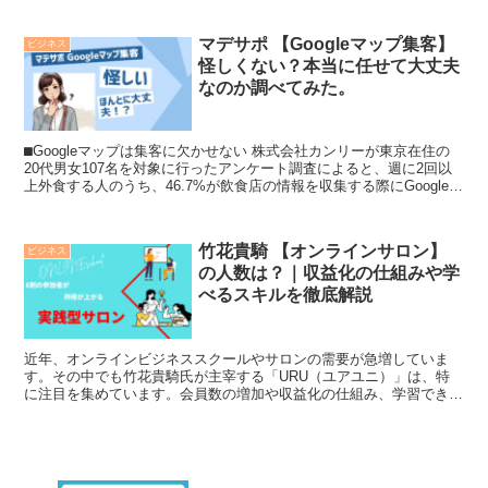
マデサポ 【Googleマップ集客】
ビジネス
怪しくない？本当に任せて大丈夫
なのか調べてみた。
⬛︎Googleマップは集客に欠かせない 株式会社カンリーが東京在住の
20代男女107名を対象に行ったアンケート調査によると、週に2回以
上外食する人のうち、46.7%が飲食店の情報を収集する際にGoogle検
索やGoogle...
竹花貴騎 【オンラインサロン】
ビジネス
の人数は？｜収益化の仕組みや学
べるスキルを徹底解説
近年、オンラインビジネススクールやサロンの需要が急増していま
す。その中でも竹花貴騎氏が主宰する「URU（ユアユニ）」は、特
に注目を集めています。会員数の増加や収益化の仕組み、学習できる
スキルなど、多くのビジネスパーソンが関心を持つ内容が揃っ...