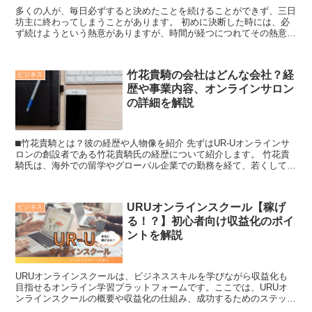
多くの人が、毎日必ずすると決めたことを続けることができず、三日
坊主に終わってしまうことがあります。 初めに決断した時には、必
ず続けようという熱意がありますが、時間が経つにつれてその熱意が
冷めてしまうことがよくあります。 何かを習...
竹花貴騎の会社はどんな会社？経
ビジネス
歴や事業内容、オンラインサロン
の詳細を解説
⬛︎竹花貴騎とは？彼の経歴や人物像を紹介 先ずはUR-Uオンラインサ
ロンの創設者である竹花貴騎氏の経歴について紹介します。 竹花貴
騎氏は、海外での留学やグローバル企業での勤務を経て、若くして独
立しました。 現在は...
URUオンラインスクール【稼げ
ビジネス
る！？】初心者向け収益化のポイ
ントを解説
URUオンラインスクールは、ビジネススキルを学びながら収益化も
目指せるオンライン学習プラットフォームです。ここでは、URUオ
ンラインスクールの概要や収益化の仕組み、成功するためのステップ
について詳しく解説します。 URUオンラインスク...